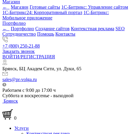
Магазин
←
Магазин
Готовые сайты
1С-Битрикс: Управление сайтом
1С-Битрикс24: Корпоративный портал
1С-Битрикс:
Мобильное приложение
Портфолио
←
Портфолио
Создание сайтов
Контекстная реклама
SEO
Сотрудничество
Помощь
Контакты
+7 (800) 250-21-88
Заказать звонок
ВОЙТИ/РЕГИСТРАЦИЯ
Брянск, БЦ Академ Сити, ул. Дуки, 65
sales@pr-volga.ru
Работаем с 9:00 до 17:00 ч
Суббота и воскресенье - выходной
Брянск
0
Услуги
Контекстная реклама