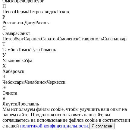
Омск
Орел
Оренбург
П
Пенза
Пермь
Петрозаводск
Псков
Р
Ростов-на-Дону
Рязань
С
Самара
Санкт-
Петербург
Саранск
Саратов
Смоленск
Ставрополь
Сыктывкар
Т
Тамбов
Томск
Тула
Тюмень
У
Ульяновск
Уфа
Х
Хабаровск
Ч
Чебоксары
Челябинск
Черкесск
Э
Элиста
Я
Якутск
Ярославль
Мы используем файлы cookie, чтобы улучшить ваш опыт на
нашем сайте. Продолжая использовать наш сайт, вы
соглашаетесь на использование файлов cookie в соответствии
с нашей
политикой конфиденциальности.
Я согласен