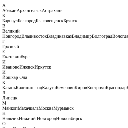
А
Абакан
Архангельск
Астрахань
Б
Барнаул
Белгород
Благовещенск
Брянск
В
Великий
Новгород
Владивосток
Владикавказ
Владимир
Волгоград
Вологд
Г
Грозный
Е
Екатеринбург
И
Иваново
Ижевск
Иркутск
Й
Йошкар-Ола
К
Казань
Калининград
Калуга
Кемерово
Киров
Кострома
Краснодар
Л
Липецк
М
Майкоп
Махачкала
Москва
Мурманск
Н
Нальчик
Нижний Новгород
Новосибирск
О