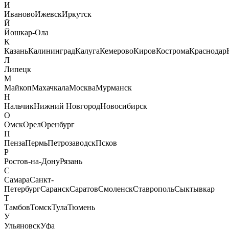
И
Иваново
Ижевск
Иркутск
Й
Йошкар-Ола
К
Казань
Калининград
Калуга
Кемерово
Киров
Кострома
Краснодар
Л
Липецк
М
Майкоп
Махачкала
Москва
Мурманск
Н
Нальчик
Нижний Новгород
Новосибирск
О
Омск
Орел
Оренбург
П
Пенза
Пермь
Петрозаводск
Псков
Р
Ростов-на-Дону
Рязань
С
Самара
Санкт-
Петербург
Саранск
Саратов
Смоленск
Ставрополь
Сыктывкар
Т
Тамбов
Томск
Тула
Тюмень
У
Ульяновск
Уфа