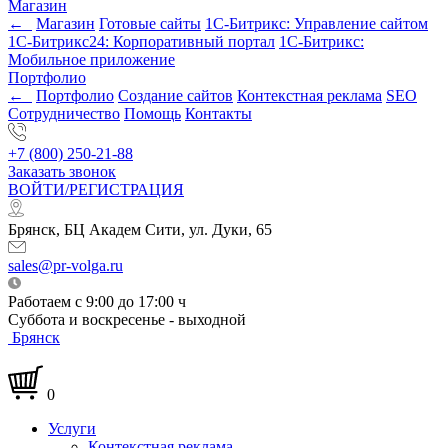
Магазин
←
Магазин
Готовые сайты
1С-Битрикс: Управление сайтом
1С-Битрикс24: Корпоративный портал
1С-Битрикс:
Мобильное приложение
Портфолио
←
Портфолио
Создание сайтов
Контекстная реклама
SEO
Сотрудничество
Помощь
Контакты
+7 (800) 250-21-88
Заказать звонок
ВОЙТИ/РЕГИСТРАЦИЯ
Брянск, БЦ Академ Сити, ул. Дуки, 65
sales@pr-volga.ru
Работаем с 9:00 до 17:00 ч
Суббота и воскресенье - выходной
Брянск
0
Услуги
Контекстная реклама