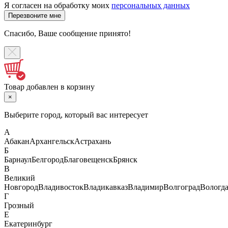
Я согласен на обработку моих
персональных данных
Спасибо, Ваше сообщение принято!
Товар добавлен в корзину
×
Выберите город, который вас интересует
А
Абакан
Архангельск
Астрахань
Б
Барнаул
Белгород
Благовещенск
Брянск
В
Великий
Новгород
Владивосток
Владикавказ
Владимир
Волгоград
Вологд
Г
Грозный
Е
Екатеринбург