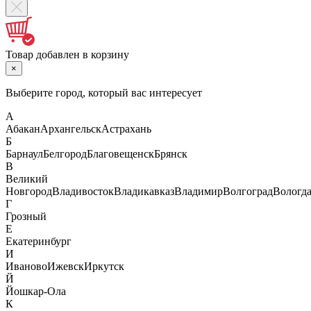
Товар добавлен в корзину
×
Выберите город, который вас интересует
А
Абакан
Архангельск
Астрахань
Б
Барнаул
Белгород
Благовещенск
Брянск
В
Великий
Новгород
Владивосток
Владикавказ
Владимир
Волгоград
Вологд
Г
Грозный
Е
Екатеринбург
И
Иваново
Ижевск
Иркутск
Й
Йошкар-Ола
К