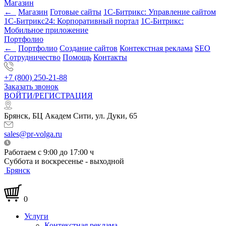
Магазин
←
Магазин
Готовые сайты
1С-Битрикс: Управление сайтом
1С-Битрикс24: Корпоративный портал
1С-Битрикс:
Мобильное приложение
Портфолио
←
Портфолио
Создание сайтов
Контекстная реклама
SEO
Сотрудничество
Помощь
Контакты
+7 (800) 250-21-88
Заказать звонок
ВОЙТИ/РЕГИСТРАЦИЯ
Брянск, БЦ Академ Сити, ул. Дуки, 65
sales@pr-volga.ru
Работаем с 9:00 до 17:00 ч
Суббота и воскресенье - выходной
Брянск
0
Услуги
Контекстная реклама