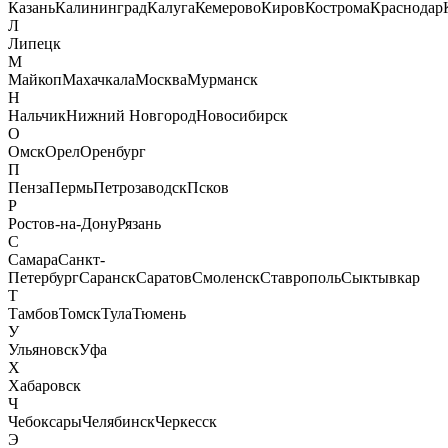
Казань
Калининград
Калуга
Кемерово
Киров
Кострома
Краснодар
Л
Липецк
М
Майкоп
Махачкала
Москва
Мурманск
Н
Нальчик
Нижний Новгород
Новосибирск
О
Омск
Орел
Оренбург
П
Пенза
Пермь
Петрозаводск
Псков
Р
Ростов-на-Дону
Рязань
С
Самара
Санкт-
Петербург
Саранск
Саратов
Смоленск
Ставрополь
Сыктывкар
Т
Тамбов
Томск
Тула
Тюмень
У
Ульяновск
Уфа
Х
Хабаровск
Ч
Чебоксары
Челябинск
Черкесск
Э