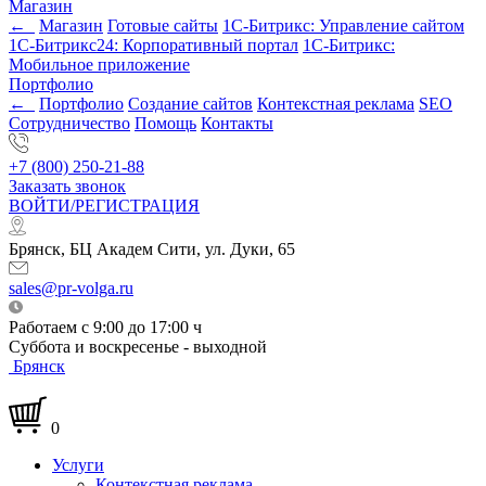
Магазин
←
Магазин
Готовые сайты
1С-Битрикс: Управление сайтом
1С-Битрикс24: Корпоративный портал
1С-Битрикс:
Мобильное приложение
Портфолио
←
Портфолио
Создание сайтов
Контекстная реклама
SEO
Сотрудничество
Помощь
Контакты
+7 (800) 250-21-88
Заказать звонок
ВОЙТИ/РЕГИСТРАЦИЯ
Брянск, БЦ Академ Сити, ул. Дуки, 65
sales@pr-volga.ru
Работаем с 9:00 до 17:00 ч
Суббота и воскресенье - выходной
Брянск
0
Услуги
Контекстная реклама