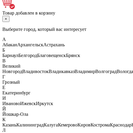
Товар добавлен в корзину
×
Выберите город, который вас интересует
А
Абакан
Архангельск
Астрахань
Б
Барнаул
Белгород
Благовещенск
Брянск
В
Великий
Новгород
Владивосток
Владикавказ
Владимир
Волгоград
Вологд
Г
Грозный
Е
Екатеринбург
И
Иваново
Ижевск
Иркутск
Й
Йошкар-Ола
К
Казань
Калининград
Калуга
Кемерово
Киров
Кострома
Краснодар
Л