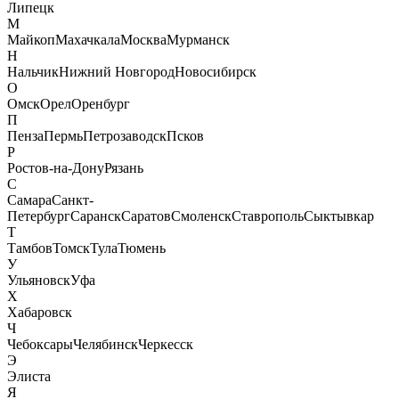
Липецк
М
Майкоп
Махачкала
Москва
Мурманск
Н
Нальчик
Нижний Новгород
Новосибирск
О
Омск
Орел
Оренбург
П
Пенза
Пермь
Петрозаводск
Псков
Р
Ростов-на-Дону
Рязань
С
Самара
Санкт-
Петербург
Саранск
Саратов
Смоленск
Ставрополь
Сыктывкар
Т
Тамбов
Томск
Тула
Тюмень
У
Ульяновск
Уфа
Х
Хабаровск
Ч
Чебоксары
Челябинск
Черкесск
Э
Элиста
Я