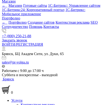
Магазин
←
Магазин
Готовые сайты
1С-Битрикс: Управление сайтом
1С-Битрикс24: Корпоративный портал
1С-Битрикс:
Мобильное приложение
Портфолио
←
Портфолио
Создание сайтов
Контекстная реклама
SEO
Сотрудничество
Помощь
Контакты
+7 (800) 250-21-88
Заказать звонок
ВОЙТИ/РЕГИСТРАЦИЯ
Брянск, БЦ Академ Сити, ул. Дуки, 65
sales@pr-volga.ru
Работаем с 9:00 до 17:00 ч
Суббота и воскресенье - выходной
Брянск
0
Услуги
Контекстная реклама