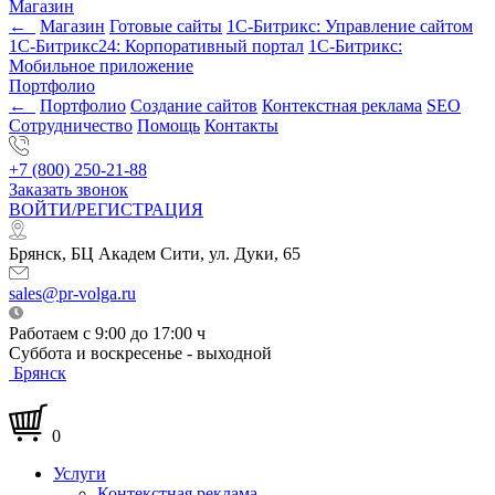
Магазин
←
Магазин
Готовые сайты
1С-Битрикс: Управление сайтом
1С-Битрикс24: Корпоративный портал
1С-Битрикс:
Мобильное приложение
Портфолио
←
Портфолио
Создание сайтов
Контекстная реклама
SEO
Сотрудничество
Помощь
Контакты
+7 (800) 250-21-88
Заказать звонок
ВОЙТИ/РЕГИСТРАЦИЯ
Брянск, БЦ Академ Сити, ул. Дуки, 65
sales@pr-volga.ru
Работаем с 9:00 до 17:00 ч
Суббота и воскресенье - выходной
Брянск
0
Услуги
Контекстная реклама