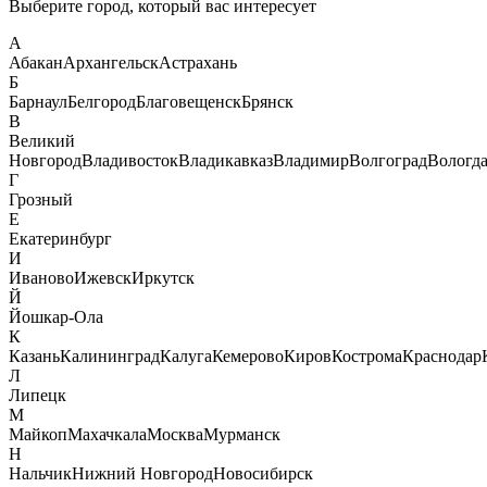
Выберите город, который вас интересует
А
Абакан
Архангельск
Астрахань
Б
Барнаул
Белгород
Благовещенск
Брянск
В
Великий
Новгород
Владивосток
Владикавказ
Владимир
Волгоград
Вологд
Г
Грозный
Е
Екатеринбург
И
Иваново
Ижевск
Иркутск
Й
Йошкар-Ола
К
Казань
Калининград
Калуга
Кемерово
Киров
Кострома
Краснодар
Л
Липецк
М
Майкоп
Махачкала
Москва
Мурманск
Н
Нальчик
Нижний Новгород
Новосибирск