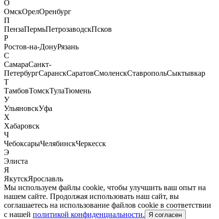
О
Омск
Орел
Оренбург
П
Пенза
Пермь
Петрозаводск
Псков
Р
Ростов-на-Дону
Рязань
С
Самара
Санкт-
Петербург
Саранск
Саратов
Смоленск
Ставрополь
Сыктывкар
Т
Тамбов
Томск
Тула
Тюмень
У
Ульяновск
Уфа
Х
Хабаровск
Ч
Чебоксары
Челябинск
Черкесск
Э
Элиста
Я
Якутск
Ярославль
Мы используем файлы cookie, чтобы улучшить ваш опыт на
нашем сайте. Продолжая использовать наш сайт, вы
соглашаетесь на использование файлов cookie в соответствии
с нашей
политикой конфиденциальности.
Я согласен